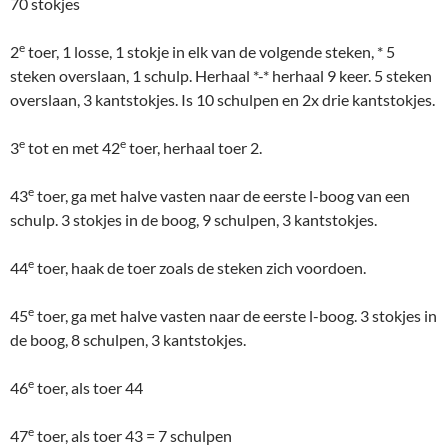
70 stokjes
e
2
toer, 1 losse, 1 stokje in elk van de volgende steken, * 5
steken overslaan, 1 schulp. Herhaal *-* herhaal 9 keer. 5 steken
overslaan, 3 kantstokjes. Is 10 schulpen en 2x drie kantstokjes.
e
e
3
tot en met 42
toer, herhaal toer 2.
e
43
toer, ga met halve vasten naar de eerste l-boog van een
schulp. 3 stokjes in de boog, 9 schulpen, 3 kantstokjes.
e
44
toer, haak de toer zoals de steken zich voordoen.
e
45
toer, ga met halve vasten naar de eerste l-boog. 3 stokjes in
de boog, 8 schulpen, 3 kantstokjes.
e
46
toer, als toer 44
e
47
toer, als toer 43 = 7 schulpen