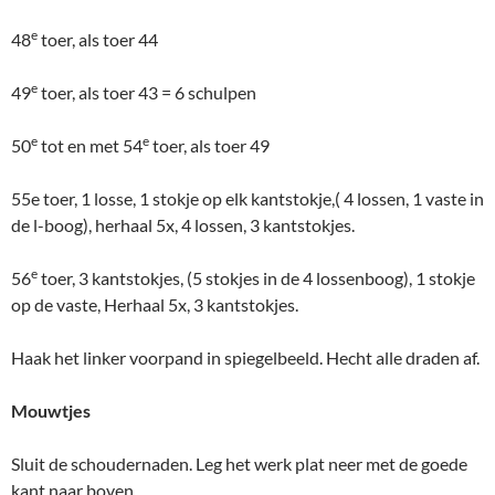
e
48
toer, als toer 44
e
49
toer, als toer 43 = 6 schulpen
e
e
50
tot en met 54
toer, als toer 49
55e toer, 1 losse, 1 stokje op elk kantstokje,( 4 lossen, 1 vaste in
de l-boog), herhaal 5x, 4 lossen, 3 kantstokjes.
e
56
toer, 3 kantstokjes, (5 stokjes in de 4 lossenboog), 1 stokje
op de vaste, Herhaal 5x, 3 kantstokjes.
Haak het linker voorpand in spiegelbeeld. Hecht alle draden af.
Mouwtjes
Sluit de schoudernaden. Leg het werk plat neer met de goede
kant naar boven.