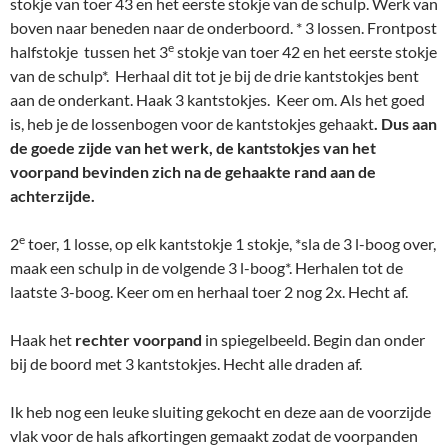
stokje van toer 43 en het eerste stokje van de schulp. Werk van
boven naar beneden naar de onderboord. * 3 lossen. Frontpost
e
halfstokje tussen het 3
stokje van toer 42 en het eerste stokje
van de schulp*. Herhaal dit tot je bij de drie kantstokjes bent
aan de onderkant. Haak 3 kantstokjes. Keer om. Als het goed
is, heb je de lossenbogen voor de kantstokjes gehaakt
. Dus aan
de goede zijde van het werk, de kantstokjes van het
voorpand bevinden zich na de gehaakte rand aan de
achterzijde.
e
2
toer, 1 losse, op elk kantstokje 1 stokje, *sla de 3 l-boog over,
maak een schulp in de volgende 3 l-boog*. Herhalen tot de
laatste 3-boog. Keer om en herhaal toer 2 nog 2x. Hecht af.
Haak het
rechter voorpand
in spiegelbeeld. Begin dan onder
bij de boord met 3 kantstokjes. Hecht alle draden af.
Ik heb nog een leuke sluiting gekocht en deze aan de voorzijde
vlak voor de hals afkortingen gemaakt zodat de voorpanden