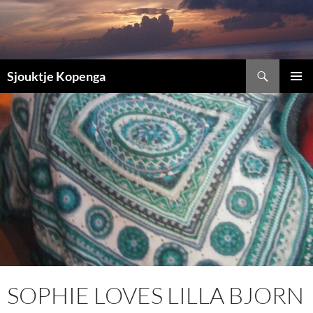
Ga
naar
de
inhoud
Zoeken
Sjouktje Kopenga
PRIMAI
MENU
SOPHIE LOVES LILLA BJORN