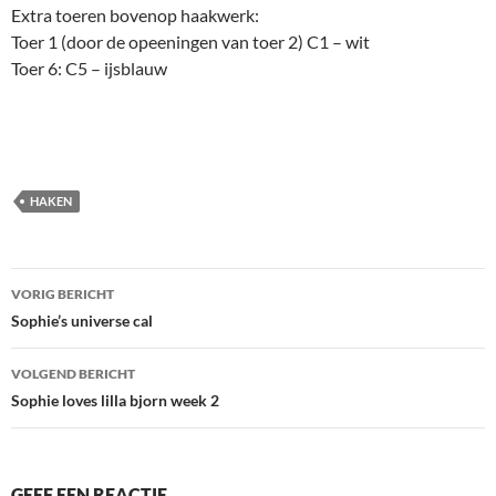
Extra toeren bovenop haakwerk:
Toer 1 (door de opeeningen van toer 2) C1 – wit
Toer 6: C5 – ijsblauw
HAKEN
Bericht
VORIG BERICHT
navigatie
Sophie’s universe cal
VOLGEND BERICHT
Sophie loves lilla bjorn week 2
GEEF EEN REACTIE