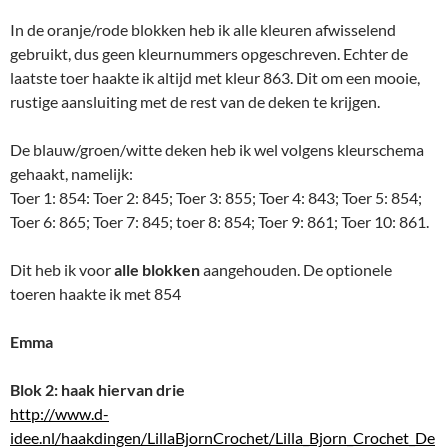
In de oranje/rode blokken heb ik alle kleuren afwisselend
gebruikt, dus geen kleurnummers opgeschreven. Echter de
laatste toer haakte ik altijd met kleur 863. Dit om een mooie,
rustige aansluiting met de rest van de deken te krijgen.
De blauw/groen/witte deken heb ik wel volgens kleurschema
gehaakt, namelijk:
Toer 1: 854: Toer 2: 845; Toer 3: 855; Toer 4: 843; Toer 5: 854;
Toer 6: 865; Toer 7: 845; toer 8: 854; Toer 9: 861; Toer 10: 861.
Dit heb ik voor
alle blokken
aangehouden. De optionele
toeren haakte ik met 854
Emma
Blok 2: haak hiervan drie
http://www.d-
idee.nl/haakdingen/LillaBjornCrochet/Lilla_Bjorn_Crochet_De