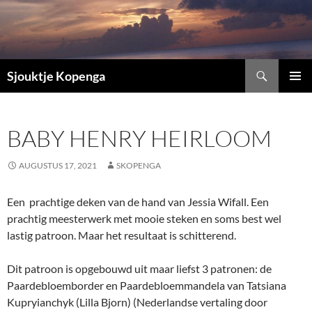
Ga
naar
de
inhoud
Zoeken
Sjouktje Kopenga
PRIMAI
MENU
BABY HENRY HEIRLOOM
AUGUSTUS 17, 2021
SKOPENGA
Een prachtige deken van de hand van Jessia Wifall. Een
prachtig meesterwerk met mooie steken en soms best wel
lastig patroon. Maar het resultaat is schitterend.
Dit patroon is opgebouwd uit maar liefst 3 patronen: de
Paardebloemborder en Paardebloemmandela van Tatsiana
Kupryianchyk (Lilla Bjorn) (Nederlandse vertaling door