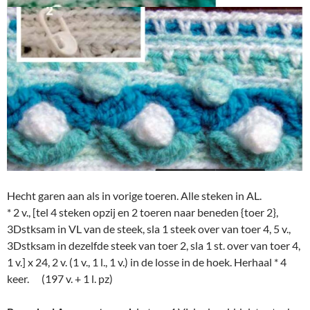
Hecht garen aan als in vorige toeren. Alle steken in AL.
* 2 v., [tel 4 steken opzij en 2 toeren naar beneden {toer 2},
3Dstksam in VL van de steek, sla 1 steek over van toer 4, 5 v.,
3Dstksam in dezelfde steek van toer 2, sla 1 st. over van toer 4,
1 v.] x 24, 2 v. (1 v., 1 l., 1 v.) in de losse in de hoek. Herhaal * 4
keer. (197 v. + 1 l. pz)