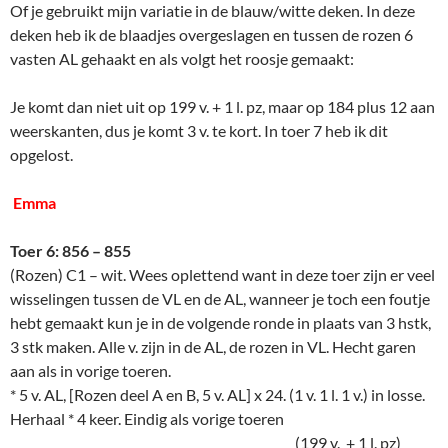
Of je gebruikt mijn variatie in de blauw/witte deken. In deze
deken heb ik de blaadjes overgeslagen en tussen de rozen 6
vasten AL gehaakt en als volgt het roosje gemaakt:
Je komt dan niet uit op 199 v. + 1 l. pz, maar op 184 plus 12 aan
weerskanten, dus je komt 3 v. te kort. In toer 7 heb ik dit
opgelost.
Emma
Toer 6: 856 – 855
(Rozen) C1 – wit. Wees oplettend want in deze toer zijn er veel
wisselingen tussen de VL en de AL, wanneer je toch een foutje
hebt gemaakt kun je in de volgende ronde in plaats van 3 hstk,
3 stk maken. Alle v. zijn in de AL, de rozen in VL. Hecht garen
aan als in vorige toeren.
* 5 v. AL, [Rozen deel A en B, 5 v. AL] x 24. (1 v. 1 l. 1 v.) in losse.
Herhaal * 4 keer. Eindig als vorige toeren
(199 v. + 1 l. pz)