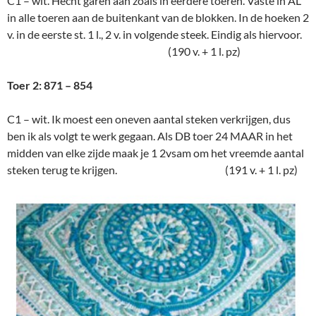
C1 – wit. Hecht garen aan zoals in eerdere toeren. Vaste in AL
in alle toeren aan de buitenkant van de blokken. In de hoeken 2
v. in de eerste st. 1 l., 2 v. in volgende steek. Eindig als hiervoor.
(190 v. + 1 l. pz)
Toer 2: 871 – 854
C1 – wit. Ik moest een oneven aantal steken verkrijgen, dus
ben ik als volgt te werk gegaan. Als DB toer 24 MAAR in het
midden van elke zijde maak je 1 2vsam om het vreemde aantal
steken terug te krijgen. (191 v. + 1 l. pz)