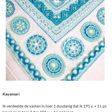
Kayamari
Ik verdeelde de vasten in toer 1 dusdanig dat ik 191 v. + 1 l. pz
kreeg en in toer 2 dus 191 v. + 1 l. pz kreeg.