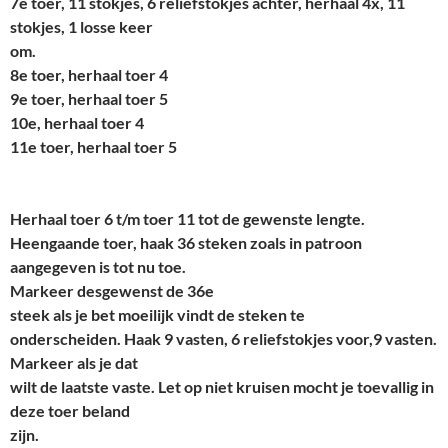
7
e
toer, 11 stokjes, 6 reliefstokjes achter, herhaal 4x, 11
stokjes, 1 losse keer
om.
8
e t
oer, herhaal toer 4
9
e
toer, herhaal toer 5
10e, herhaal toer 4
11e
toer, herhaal toer 5
Herhaal toer 6 t/m toer 11 tot de gewenste lengte.
Heengaande toer, haak 36 steken zoals in patroon
aangegeven is tot nu toe.
Markeer desgewenst de 36e
steek als je bet moeilijk vindt de steken te
onderscheiden. Haak 9 vasten, 6 reliefstokjes voor,9 vasten.
Markeer als je dat
wilt de laatste vaste. Let op niet kruisen mocht je toevallig in
deze toer beland
zijn.