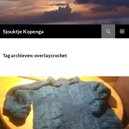
Ga
naar
de
inhoud
Zoeken
Sjouktje Kopenga
PRIMAI
MENU
Tag archieven: overlaycrochet