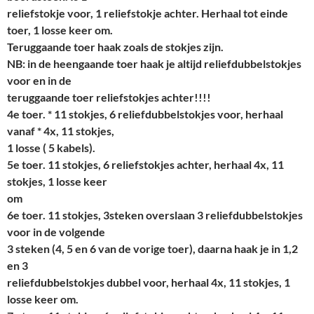
reliefstokje voor, 1 reliefstokje achter. Herhaal tot einde
toer, 1 losse keer om.
Teruggaande toer haak zoals de stokjes zijn.
NB: in de heengaande toer haak je altijd reliefdubbelstokjes
voor en in de
teruggaande toer reliefstokjes achter!!!!
4e
toer. * 11 stokjes, 6 reliefdubbelstokjes voor, herhaal
vanaf * 4x, 11 stokjes,
1 losse ( 5 kabels).
5e
toer. 11 stokjes, 6 reliefstokjes achter, herhaal 4x, 11
stokjes, 1 losse keer
om
6
e
toer. 11 stokjes, 3steken overslaan 3 reliefdubbelstokjes
voor in de volgende
3 steken (4, 5 en 6 van de vorige toer), daarna haak je in 1,2
en 3
reliefdubbelstokjes dubbel voor, herhaal 4x, 11 stokjes, 1
losse keer om.