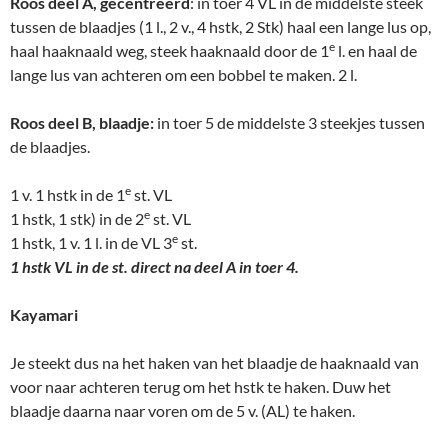
Roos deel A, gecentreerd
: in toer 4 VL in de middelste steek
tussen de blaadjes (1 l., 2 v., 4 hstk, 2 Stk) haal een lange lus op,
e
haal haaknaald weg, steek haaknaald door de 1
l. en haal de
lange lus van achteren om een bobbel te maken. 2 l.
Roos deel B, blaadje:
in toer 5 de middelste 3 steekjes tussen
de blaadjes.
e
1 v. 1 hstk in de 1
st. VL
e
1 hstk, 1 stk) in de 2
st. VL
e
1 hstk, 1 v. 1 l. in de VL 3
st.
1 hstk VL in de st. direct na deel A in toer 4.
Kayamari
Je steekt dus na het haken van het blaadje de haaknaald van
voor naar achteren terug om het hstk te haken. Duw het
blaadje daarna naar voren om de 5 v. (AL) te haken.