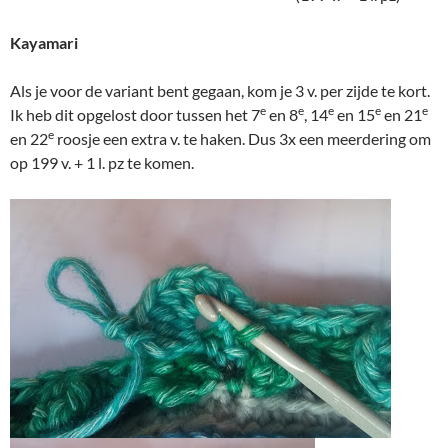
Kayamari
Als je voor de variant bent gegaan, kom je 3 v. per zijde te kort.
e
e
e
e
e
Ik heb dit opgelost door tussen het 7
en 8
, 14
en 15
en 21
e
en 22
roosje een extra v. te haken. Dus 3x een meerdering om
op 199 v. + 1 l. pz te komen.