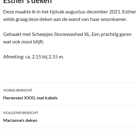
Esther’s deken
Deze maakte ik in het tijdvak augustus-december 2021. Esther
wilde graag deze deken aan de wand van haar woonkamer.
Gehaakt met Scheepjes Stonewashed XL. Een prachtig garen
wat ook mooi blijft.
Afmeting: ca. 2.15 bij 2.15 m.
Bericht
VORIG BERICHT
navigatie
Herenvest XXXL met kabels
VOLGEND BERICHT
Marianne’s deken