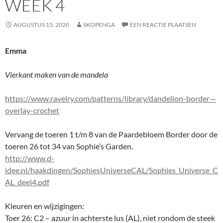
WEEK 4
AUGUSTUS 15, 2020
SKOPENGA
EEN REACTIE PLAATSEN
Emma
Vierkant maken van de mandela
https://www.ravelry.com/patterns/library/dandelion-border—
overlay-crochet
Vervang de toeren 1 t/m 8 van de Paardebloem Border door de
toeren 26 tot 34 van Sophie’s Garden.
http://www.d-
idee.nl/haakdingen/SophiesUniverseCAL/Sophies_Universe_C
AL_deel4.pdf
Kleuren en wijzigingen:
Toer 26: C2 – azuur in achterste lus (AL), niet rondom de steek