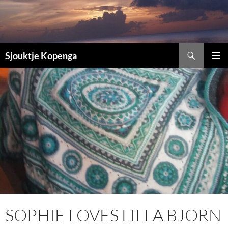
Ga
naar
de
inhoud
Zoeken
Sjouktje Kopenga
PRIMAI
MENU
SOPHIE LOVES LILLA BJORN