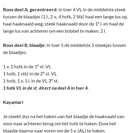
Roos deel A, gecentreerd
: in toer 4 VL in de middelste steek
tussen de blaadjes (1 l., 2 v., 4 hstk, 2 Stk) haal een lange lus op,
e
haal haaknaald weg, steek haaknaald door de 1
l. en haal de
lange lus van achteren om een bobbel te maken. 2 l.
Roos deel B, blaadje:
in toer 5 de middelste 3 steekjes tussen
de blaadjes.
e
1 v. 1 hstk in de 1
st. VL
e
1 hstk, 1 stk) in de 2
st. VL
e
1 hstk, 1 v. 1 l. in de VL 3
st.
1 hstk VL in de st. direct na deel A in toer 4.
Kayamari
Je steekt dus na het haken van het blaadje de haaknaald van
voor naar achteren terug om het hstk te haken. Duw het
blaadje daarna naar voren om de 5 v. (AL) te haken.