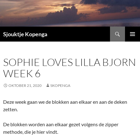
Ga
naar
de
inhoud
Zoeken
Sjouktje Kopenga
PRIMAI
MENU
SOPHIE LOVES LILLA BJORN
WEEK 6
OKTOBER 21, 2020
SKOPENGA
Deze week gaan we de blokken aan elkaar en aan de deken
zetten.
De blokken worden aan elkaar gezet volgens de zipper
methode, die je hier vindt.