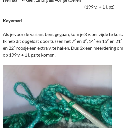
(199 v. + 1 l. pz)
Kayamari
Als je voor de variant bent gegaan, kom je 3 v. per zijde te kort.
e
e
e
e
e
Ik heb dit opgelost door tussen het 7
en 8
, 14
en 15
en 21
e
en 22
roosje een extra v. te haken. Dus 3x een meerdering om
op 199 v. + 1 l. pz te komen.