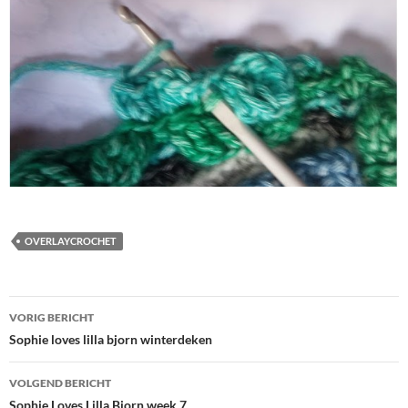
OVERLAYCROCHET
Bericht
VORIG BERICHT
navigatie
Sophie loves lilla bjorn winterdeken
VOLGEND BERICHT
Sophie Loves Lilla Bjorn week 7