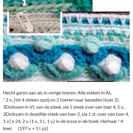
Hecht garen aan als in vorige toeren. Alle steken in AL.
* 2 v., [tel 4 steken opzij en 2 toeren naar beneden {toer 2},
3Dstksam in VL van de steek, sla 1 steek over van toer 4, 5 v.,
3Dstksam in dezelfde steek van toer 2, sla 1 st. over van toer 4,
1 v.] x 24, 2 v. (1 v., 1 l., 1 v.) in de losse in de hoek. Herhaal * 4
keer. (197 v. + 1 l. pz)