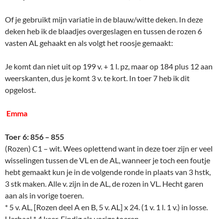
Of je gebruikt mijn variatie in de blauw/witte deken. In deze
deken heb ik de blaadjes overgeslagen en tussen de rozen 6
vasten AL gehaakt en als volgt het roosje gemaakt:
Je komt dan niet uit op 199 v. + 1 l. pz, maar op 184 plus 12 aan
weerskanten, dus je komt 3 v. te kort. In toer 7 heb ik dit
opgelost.
Emma
Toer 6: 856 – 855
(Rozen) C1 – wit. Wees oplettend want in deze toer zijn er veel
wisselingen tussen de VL en de AL, wanneer je toch een foutje
hebt gemaakt kun je in de volgende ronde in plaats van 3 hstk,
3 stk maken. Alle v. zijn in de AL, de rozen in VL. Hecht garen
aan als in vorige toeren.
* 5 v. AL, [Rozen deel A en B, 5 v. AL] x 24. (1 v. 1 l. 1 v.) in losse.
Herhaal * 4 keer. Eindig als vorige toeren