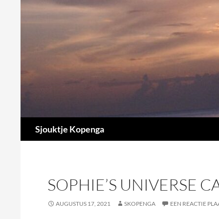
Ga
naar
de
inhoud
Zoeken
Sjouktje Kopenga
SOPHIE’S UNIVERSE C
AUGUSTUS 17, 2021
SKOPENGA
EEN REACTIE PLA