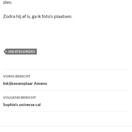
zien.
Zodra hij af is, ga ik foto’s plaatsen.
UNCATEGORIZED
Bericht
VORIG BERICHT
navigatie
Inkijkexemplaar Ameno
VOLGEND BERICHT
Sophie’s universe cal