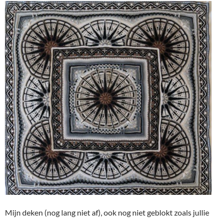
Mijn deken (nog lang niet af), ook nog niet geblokt zoals jullie