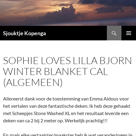
Ga
naar
de
inhoud
Zoeken
Sjouktje Kopenga
PRIMAI
MENU
SOPHIE LOVES LILLA BJORN
WINTER BLANKET CAL
(ALGEMEEN)
Allereerst dank voor de toestemming van Emma Aldous voor
het vertalen van deze fantastische deken. Ik heb deze gehaakt
met Scheepjes Stone Washed XL en het resultaat leverde een
deken van ca 2 bij 2 meter op. Werkelijk prachtig!!!
En zoals elke vertaalster/maakster heb ik wat veranderingen in