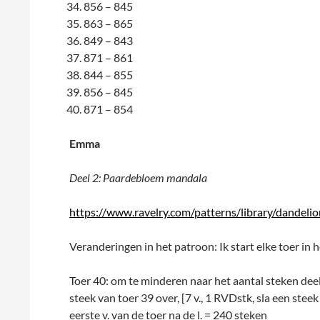
856 – 845
863 – 865
849 – 843
871 – 861
844 – 855
856 – 845
871 – 854
Emma
Deel 2: Paardebloem mandala
https://www.ravelry.com/patterns/library/dandeli
Veranderingen in het patroon: Ik start elke toer in 
Toer 40: om te minderen naar het aantal steken deelb
steek van toer 39 over, [7 v., 1 RVDstk, sla een steek 
eerste v. van de toer na de l. = 240 steken