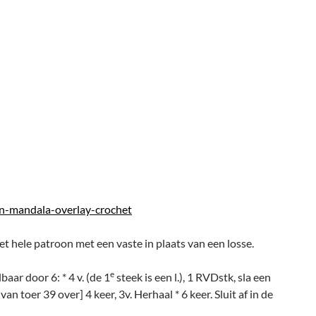
on-mandala-overlay-crochet
het hele patroon met een vaste in plaats van een losse.
e
aar door 6: * 4 v. (de 1
steek is een l.), 1 RVDstk, sla een
van toer 39 over] 4 keer, 3v. Herhaal * 6 keer. Sluit af in de